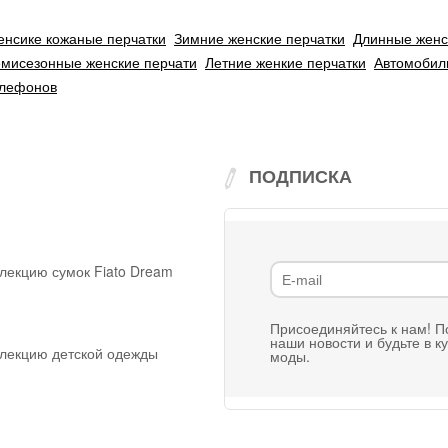
нсике кожаные перчатки
Зимние женские перчатки
Длинные женс
мисезонные женские перчати
Летние женкие перчатки
Автомобил
елефонов
ПОДПИСКА
оллекцию сумок
Fiato Dream
Присоединяйтесь к нам! П
наши новости и будьте в к
ллекцию детской одежды
моды.