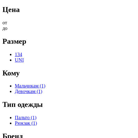
Цена
от
до
Размер
134
UNI
Кому
Мальчикам (1)
Девочкам (1)
Тип одежды
Пальто (1)
Рюкзак (1)
Бренд